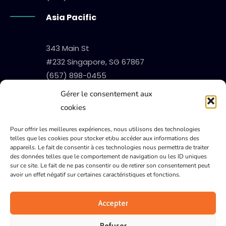
Asia Pacific
343 Main St
#232 Singapore, SG 67867
(657) 898-0455
Gérer le consentement aux
Europe
cookies
89 Kingstreet St
Pour offrir les meilleures expériences, nous utilisons des technologies
telles que les cookies pour stocker et/ou accéder aux informations des
#3200 London, PObox 19103
appareils. Le fait de consentir à ces technologies nous permettra de traiter
(433) 896-0455
des données telles que le comportement de navigation ou les ID uniques
sur ce site. Le fait de ne pas consentir ou de retirer son consentement peut
avoir un effet négatif sur certaines caractéristiques et fonctions.
Copyright 2019 by Avant
Accepter
English
Español
한국어
繁體中文
Deutsch
Refuser