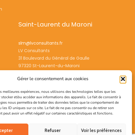
on
Saint-Laurent du Maroni
slm@lvconsultants.fr
LV Consultants
31 Boulevard du Général de Gaulle
97320 St-Laurent-du-Maroni
Gérer le consentement aux cookies
Tel : 0594 234507
les meilleures expériences, nous utilisons des technologies telles que les
 stocker et/ou accéder aux informations des appareils. Le fait de consentir à
gies nous permettra de traiter des données telles que le comportement de
 les ID uniques sur ce site. Le fait de ne pas consentir ou de retirer son
peut avoir un effet négatif sur certaines caractéristiques et fonctions.
cepter
Refuser
Voir les préférences