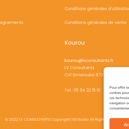
Conditions générales d'utilisati
agnements
Conditions générales de vente
Kourou
kourou
@lvconsultants.fr
LV Consultants
CV1 Simarouba 97310 Kourou
Pour offrir 
Tel : 05 94 22 15 61
cookies pour
ces technolo
navigation ou
consentement 
© 2022 LV CONSULTANTS Copyright | ISI Studio All Right Reserved.
Ac