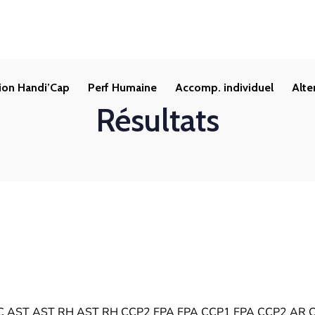
sion Handi’Cap
Perf Humaine
Accomp. individuel
Alte
Résultats
AST AST RH AST RH CCP2 FPA FPA CCP1 FPA CCP2 AR C